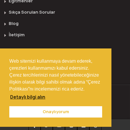
Eğitmenler
Sıkça Sorulan Sorular
Blog
İletişim
Güncel Dersler
Web sitemizi kullanmaya devam ederek,
çerezleri kullanmamızı kabul edersiniz.
Çerez tercihlerinizi nasıl yönetebileceğinize
ilişkin olarak bilgi sahibi olmak adına “Çerez
Politikası”nı incelemenizi rica ederiz.
© Copyright 2001 Ders 101.
Detaylı bilgi alın
Web Tasarım :
Libart Medya
Onaylıyorum
KVKK