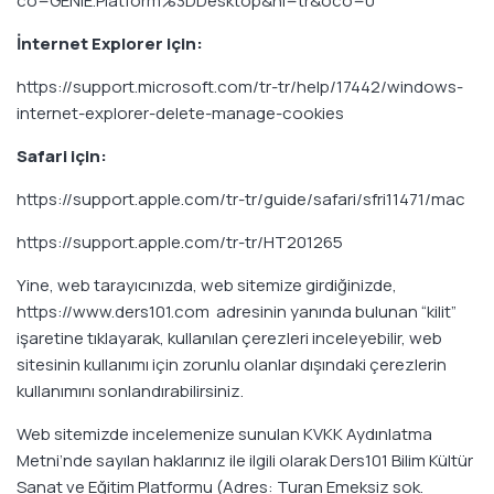
co=GENIE.Platform%3DDesktop&hl=tr&oco=0
İnternet Explorer için:
https://support.microsoft.com/tr-tr/help/17442/windows-
internet-explorer-delete-manage-cookies
Safari için:
https://support.apple.com/tr-tr/guide/safari/sfri11471/mac
https://support.apple.com/tr-tr/HT201265
Yine, web tarayıcınızda, web sitemize girdiğinizde,
https://www.ders101.com adresinin yanında bulunan “kilit”
işaretine tıklayarak, kullanılan çerezleri inceleyebilir, web
sitesinin kullanımı için zorunlu olanlar dışındaki çerezlerin
kullanımını sonlandırabilirsiniz.
Web sitemizde incelemenize sunulan KVKK Aydınlatma
Metni’nde sayılan haklarınız ile ilgili olarak Ders101 Bilim Kültür
Sanat ve Eğitim Platformu (Adres: Turan Emeksiz sok.