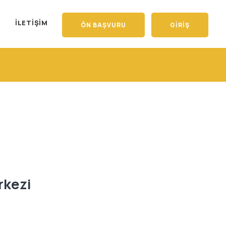
İLETIŞIM
ÖN BAŞVURU
GIRIŞ
rkezi