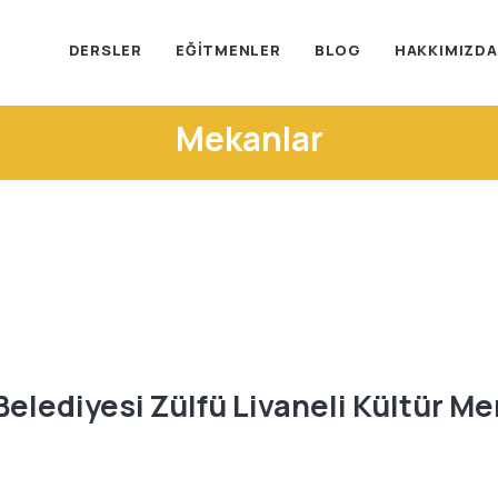
DERSLER
EĞITMENLER
BLOG
HAKKIMIZDA
Mekanlar
elediyesi Zülfü Livaneli Kültür Me