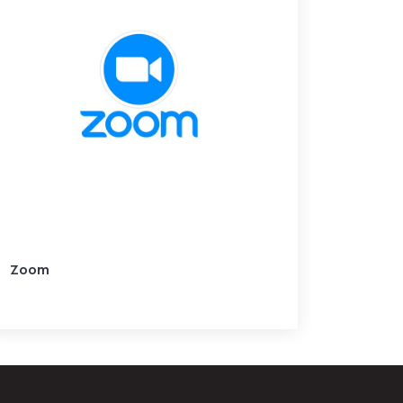
Kayıtta
Zoom